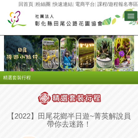
回首頁
|
粉絲團
|
快速連結
|
電商平台
|
課程/遊程報名專區
Tog
nav
精選套裝行程
【2022】田尾花鄉半日遊~菁英解說員
帶你去迷路！