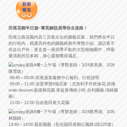
田尾花鄉半日遊~菁英解說員帶你去迷路！
田尾公路花園內具三百家左右的園藝店家，我們將在半日
的行程內，精選具特色的園藝經典作導覽介紹。讓訪客不
但走出戶外，更走進一座四季不歇的大型植物園中，呼吸
最清新的芬多精，身心靈都獲得滿足。
迷路A餐~上午場（導覽老師：3/24黃美惠、3/26
陳雪妮）
08:40～09:00 田尾遊客服務中心報到、行前說明
09:00～11:00 深度導覽6個店家（尤加利手作乾燥花.拾捲
maki dessert.振億興花園.來益香傳統小吃.合利園藝.鴻林園
藝）
11:00～12:00 自由逛田尾大花園
迷路B餐~下午場（導覽老師：3/24蔡秀雄、3/26
林賜錄）
13:40～14:00 庭彩園藝（彰化縣田尾鄉公園路1段225號）