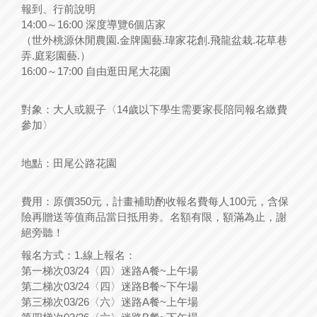
報到、行前說明
14:00～16:00 深度導覽6個店家
（世外桃源休閒農園.金牌園藝.瑋家花創.飛龍盆栽.花草巷
弄.庭彩園藝.）
16:00～17:00 自由逛田尾大花園
對象：大人或親子〈14歲以下學生需要家長陪同報名繳費
參加〉
地點：田尾公路花園
費用：原價350元，計畫補助酌收報名費每人100元，含保
險再贈送等值商品當日抵用劵。名額有限，額滿為止，謝
絕旁聽！
報名方式：1.線上報名：
第一梯次03/24〈四〉迷路A餐~上午場
第二梯次03/24〈四〉迷路B餐~下午場
第三梯次03/26〈六〉迷路A餐~上午場