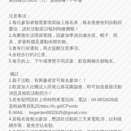
第四梯次03/26〈六〉迷路B餐~下午場
注意事項：
1.每位參加者都需要填寫線上報名表，報名後會收到自動回
覆信，請於活動當日報到時繳費喔！
2.為響應生活環保實踐，請參加學員自備水壺、帽子、雨
具，穿著鞋襪及運動休閒衣物。
3.會有行前通知，再次提醒注意事項。
4.全程步行約2公里。
5.每天的上、下午場導覽不同店家，歡迎兩梯次都報名。
備註：
1.親子活動，有興趣者皆可報名參加ㄛ！
2.歡迎加入社團法人田尾公路花園協會，即可知道最新活動
消息及精彩活動照片ㄛ
3.若有疑問請於上班時間來電洽詢，電話：04-8832626或
是粉絲專頁私訊https://is.gd/CPvodx
E-MAIL： twgarden8832626@gmail.com
4.若報名後無法參加，懇請於活動前三天來電取消，以利後
續作業，避免空佔名額。