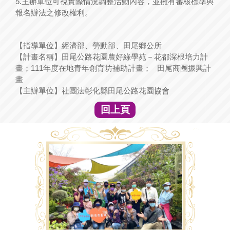
5.主辦單位可視實際情況調整活動內容，並擁有審核標準與
報名辦法之修改權利。
【指導單位】經濟部、勞動部、田尾鄉公所
【計畫名稱】田尾公路花園農好綠學苑－花都深根培力計
畫；111年度在地青年創育坊補助計畫； 田尾商圈振興計
畫
【主辦單位】社團法彰化縣田尾公路花園協會
回上頁