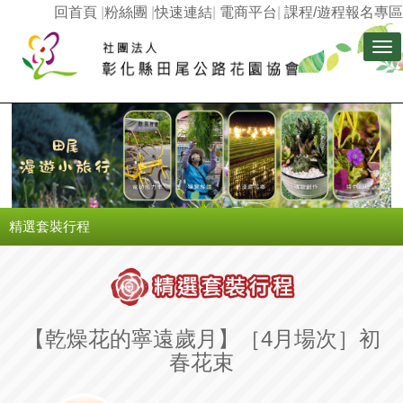
回首頁
|
粉絲團
|
快速連結
|
電商平台
|
課程/遊程報名專區
Tog
nav
精選套裝行程
【乾燥花的寧遠歲月】［4月場次］初
春花束