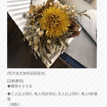
(照片由尤加利花苑提供)
[活動費用]
◆費用６９９元
◆三人以上同行, 每人現折30元; 五人以上同行, 每人9折優
惠
［地點］