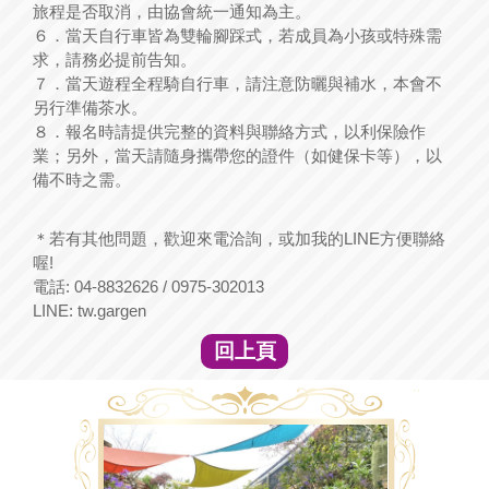
旅程是否取消，由協會統一通知為主。
６．當天自行車皆為雙輪腳踩式，若成員為小孩或特殊需
求，請務必提前告知。
７．當天遊程全程騎自行車，請注意防曬與補水，本會不
另行準備茶水。
８．報名時請提供完整的資料與聯絡方式，以利保險作
業；另外，當天請隨身攜帶您的證件（如健保卡等），以
備不時之需。
＊若有其他問題，歡迎來電洽詢，或加我的LINE方便聯絡
喔!
電話: 04-8832626 / 0975-302013
LINE: tw.gargen
回上頁