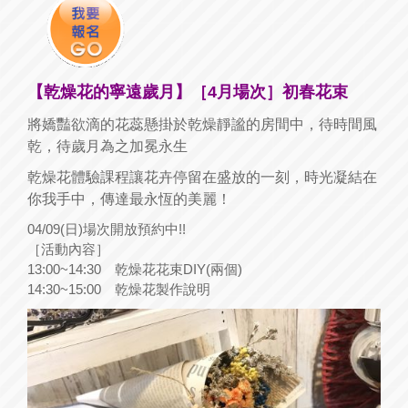
【乾燥花的寧遠歲月】［4月場次］初春花束
將嬌豔欲滴的花蕊懸掛於乾燥靜謐的房間中，待時間風
乾，待歲月為之加冕永生
​乾燥花體驗課程讓花卉停留在盛放的一刻，時光凝結在
你我手中，傳達最永恆的美麗！
04/09(日)場次開放預約中!!
［活動內容］
13:00~14:30 乾燥花花束DIY(兩個)
14:30~15:00 乾燥花製作說明