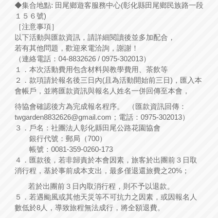
◆集合地點: 田尾鄉遊客服務中心(彰化縣田尾鄉民族路一段
１５６號)
［注意事項］
以下活動與匯款資訊，請詳細閱讀後並多加配合，
若有其他問題，歡迎來電洽詢，謝謝！
（連絡電話：04-8832626 / 0975-302013）
１．本次活動費用包含材料與教學費用、茶飲等
２．款項請於報名後三日內(且為活動開始前三日)，匯入本
會帳戶，並將匯款資訊與報名人姓名一併回傳至本會，
待協會確認後方為完成報名程序。 （匯款資訊回傳：
twgarden8832626@gmail.com；電話：0975-302013）
３．戶名：社團法人彰化縣田尾公路花園協會
銀行代號：郵局（700）
帳號：0081-359-0260-173
４．匯款後，若非歸責於本會因素，旅客於出團前３日取
消行程，基於事前成本支出，最多僅退還旅費之20%；
若於出團前３日內取消行程，則不予以退款。
５．若遇颱風或其他天災等不可抗力之因素，或因報名人
數低於8人，導致旅程無法成行，將全額退費。