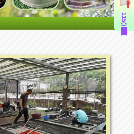
115年度造園景觀丙級技術士證照輔導班(即測即評周六班)