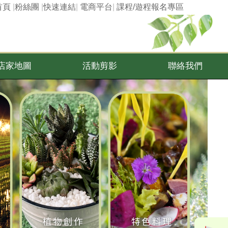
首頁
|
粉絲團
|
快速連結
|
電商平台
|
課程/遊程報名專區
店家地圖
活動剪影
聯絡我們