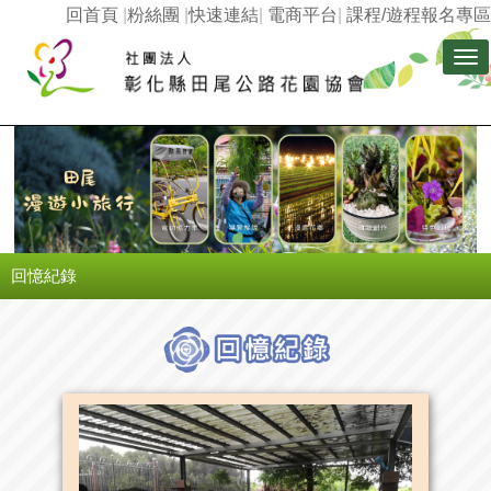
回首頁
|
粉絲團
|
快速連結
|
電商平台
|
課程/遊程報名專區
Tog
nav
回憶紀錄