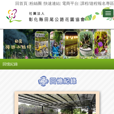
回首頁
|
粉絲團
|
快速連結
|
電商平台
|
課程/遊程報名專區
Tog
nav
回憶紀錄