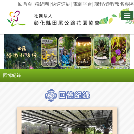
回首頁
|
粉絲團
|
快速連結
|
電商平台
|
課程/遊程報名專區
Tog
nav
回憶紀錄