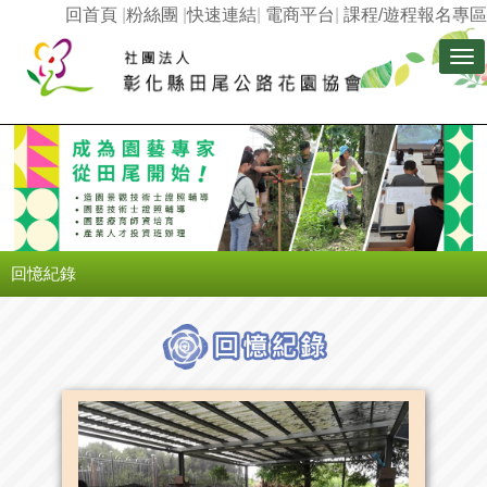
回首頁
|
粉絲團
|
快速連結
|
電商平台
|
課程/遊程報名專區
Tog
nav
回憶紀錄