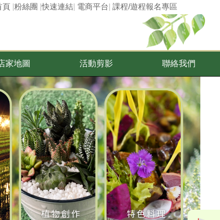
首頁
|
粉絲團
|
快速連結
|
電商平台
|
課程/遊程報名專區
店家地圖
活動剪影
聯絡我們