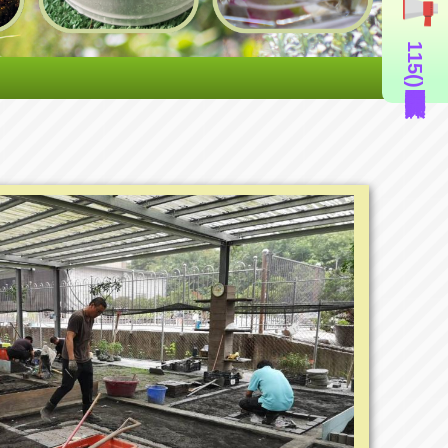
115年度造園景觀丙級技術士證照輔導班(即測即評周六班)