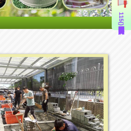
115年度造園景觀丙級技術士證照輔導班(即測即評周六班)