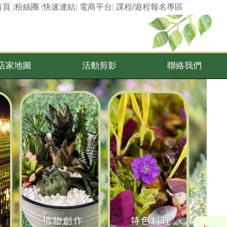
首頁
|
粉絲團
|
快速連結
|
電商平台
|
課程/遊程報名專區
店家地圖
活動剪影
聯絡我們