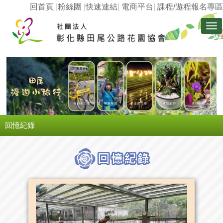
回首頁
|
粉絲團
|
快速連結
|
電商平台
|
課程/遊程報名專區
Tog
nav
回憶紀錄