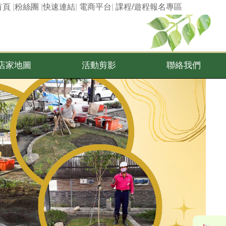
首頁
|
粉絲團
|
快速連結
|
電商平台
|
課程/遊程報名專區
店家地圖
活動剪影
聯絡我們