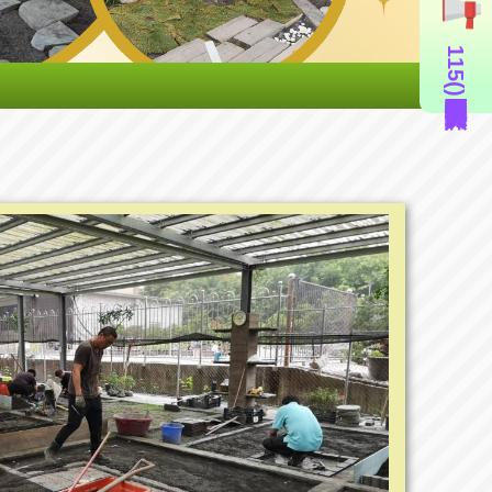
115年度造園景觀丙級技術士證照輔導班(即測即評周六班)