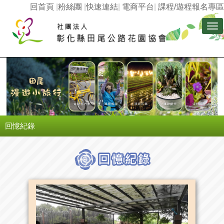
回首頁
|
粉絲團
|
快速連結
|
電商平台
|
課程/遊程報名專區
Tog
nav
回憶紀錄