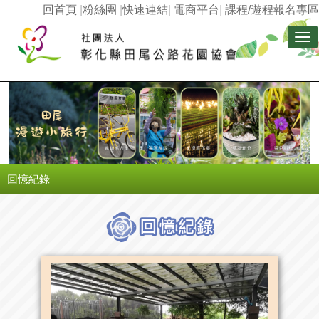
回首頁
|
粉絲團
|
快速連結
|
電商平台
|
課程/遊程報名專區
Tog
nav
回憶紀錄