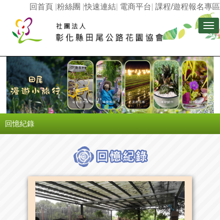
回首頁
|
粉絲團
|
快速連結
|
電商平台
|
課程/遊程報名專區
Tog
nav
回憶紀錄