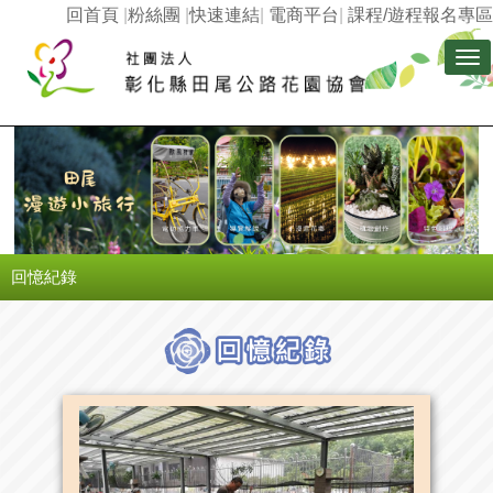
回首頁
|
粉絲團
|
快速連結
|
電商平台
|
課程/遊程報名專區
Tog
nav
回憶紀錄