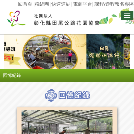
回首頁
|
粉絲團
|
快速連結
|
電商平台
|
課程/遊程報名專區
Tog
nav
回憶紀錄