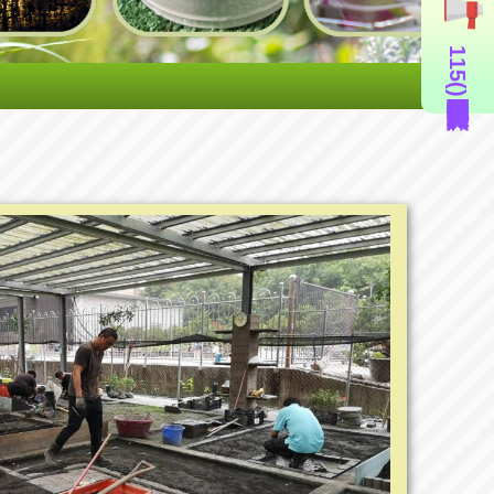
115年度造園景觀丙級技術士證照輔導班(即測即評周六班)