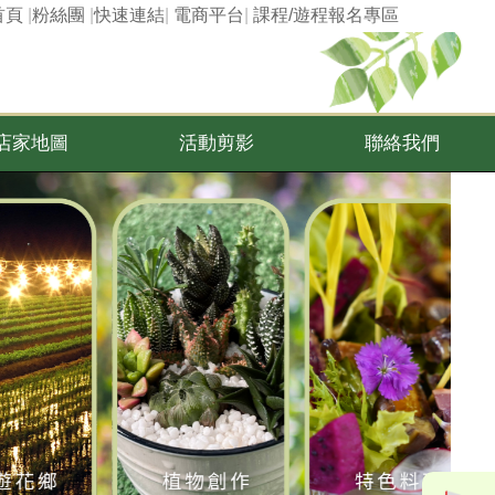
首頁
|
粉絲團
|
快速連結
|
電商平台
|
課程/遊程報名專區
店家地圖
活動剪影
聯絡我們