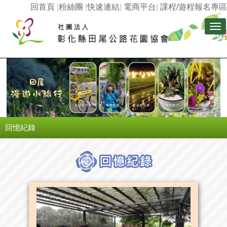
回首頁
|
粉絲團
|
快速連結
|
電商平台
|
課程/遊程報名專區
Tog
nav
回憶紀錄