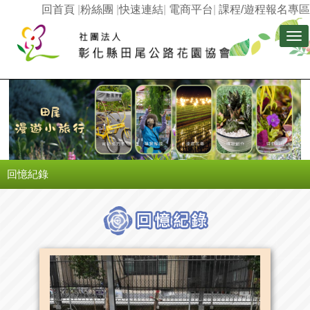
回首頁
|
粉絲團
|
快速連結
|
電商平台
|
課程/遊程報名專區
Tog
nav
回憶紀錄