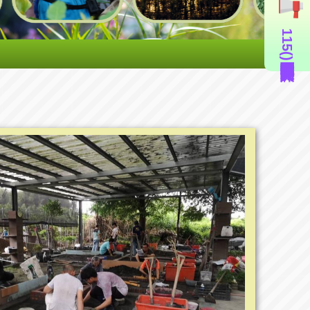
115年度造園景觀丙級技術士證照輔導班(即測即評周六班)