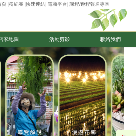
首頁
|
粉絲團
|
快速連結
|
電商平台
|
課程/遊程報名專區
店家地圖
活動剪影
聯絡我們