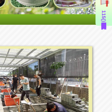
115年度造園景觀丙級技術士證照輔導班(即測即評周六班)