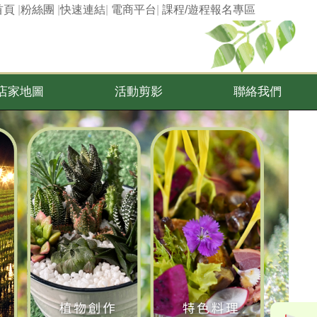
首頁
|
粉絲團
|
快速連結
|
電商平台
|
課程/遊程報名專區
店家地圖
活動剪影
聯絡我們