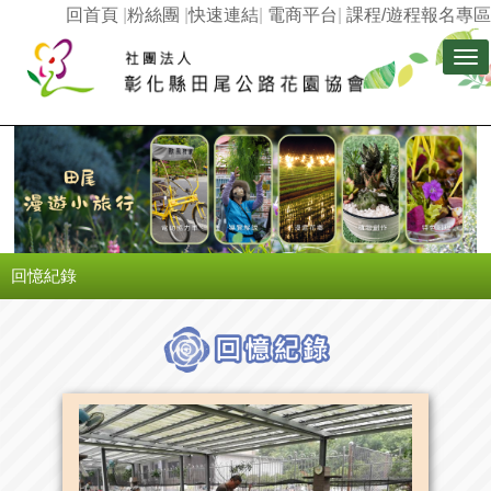
回首頁
|
粉絲團
|
快速連結
|
電商平台
|
課程/遊程報名專區
Tog
nav
回憶紀錄