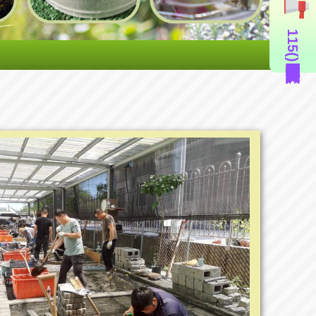
115年度造園景觀丙級技術士證照輔導班(即測即評周六班)