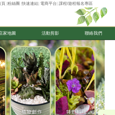
首頁
|
粉絲團
|
快速連結
|
電商平台
|
課程/遊程報名專區
店家地圖
活動剪影
聯絡我們