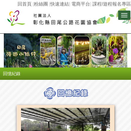
回首頁
|
粉絲團
|
快速連結
|
電商平台
|
課程/遊程報名專區
Tog
nav
回憶紀錄