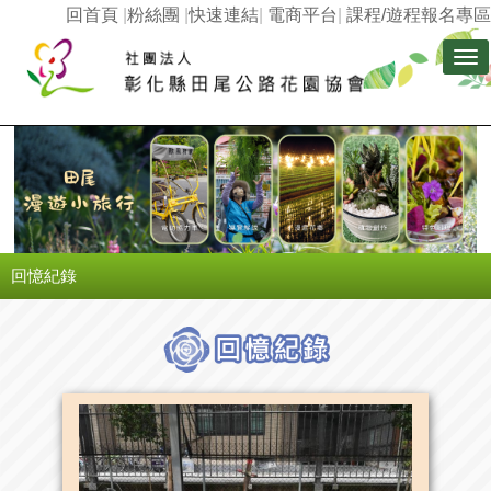
回首頁
|
粉絲團
|
快速連結
|
電商平台
|
課程/遊程報名專區
Tog
nav
回憶紀錄