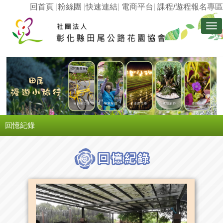
回首頁
|
粉絲團
|
快速連結
|
電商平台
|
課程/遊程報名專區
Tog
nav
回憶紀錄