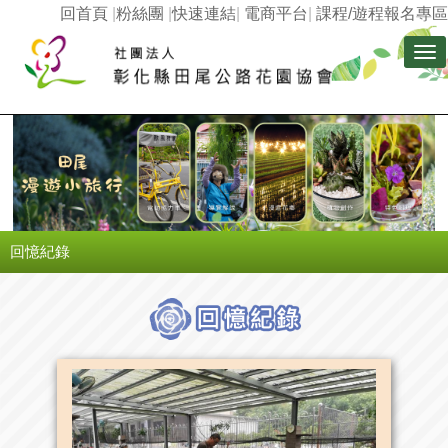
回首頁
|
粉絲團
|
快速連結
|
電商平台
|
課程/遊程報名專區
Tog
nav
回憶紀錄