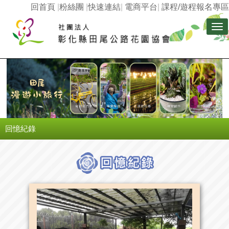
回首頁
|
粉絲團
|
快速連結
|
電商平台
|
課程/遊程報名專區
Tog
nav
回憶紀錄