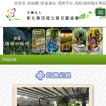
回首頁
|
粉絲團
|
快速連結
|
電商平台
|
課程/遊程報名專區
Tog
nav
回憶紀錄