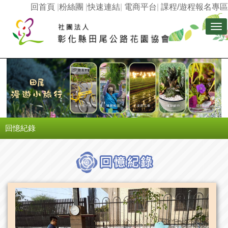
回首頁
|
粉絲團
|
快速連結
|
電商平台
|
課程/遊程報名專區
Tog
nav
回憶紀錄