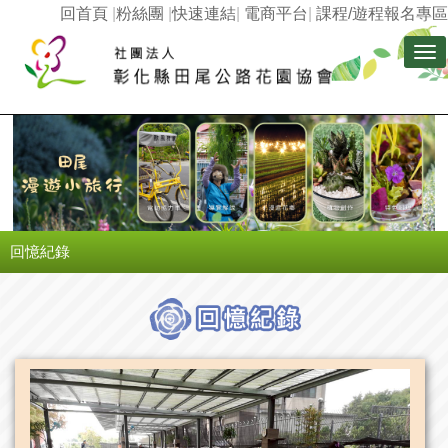
回首頁
|
粉絲團
|
快速連結
|
電商平台
|
課程/遊程報名專區
Tog
nav
回憶紀錄