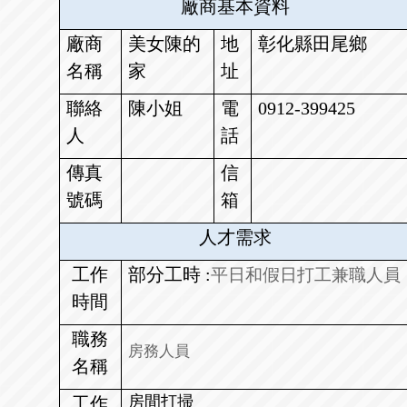
廠商基本資料
廠商
美女陳的
地
彰化縣田尾鄉
名稱
家
址
聯絡
陳小姐
電
0912-399425
人
話
傳真
信
號碼
箱
人才需求
工作
部分工時 :
平日和假日打工兼職人員
時間
職務
房務人員
名稱
房間打掃
工作