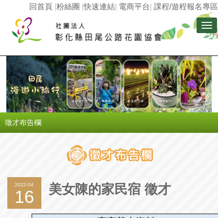
回首頁
|
粉絲團
|
快速連結
|
電商平台
|
課程/遊程報名專區
Tog
nav
徵才布告欄
2022-04
美女陳的家民宿 徵才
16