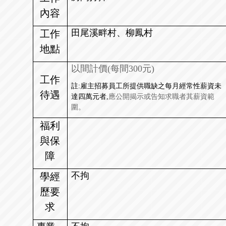
內容
田尾溪畔村、柳鳳村
工作
地點
以間計價(每間300元)
工作
註:雇主招募員工所提供職缺之每月經常性薪資未
待遇
達四萬元者,
應公開揭示或告知求職者其薪資範
圍。
福利
與保
障
不拘
學經
歷要
求