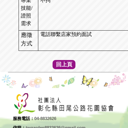
專業
不拘
技能/
證照
需求
電話聯繫店家預約面試
應徵
方式
回上頁
服務電話：
04-8832626
信箱：
twgarden8832626@gmail.com