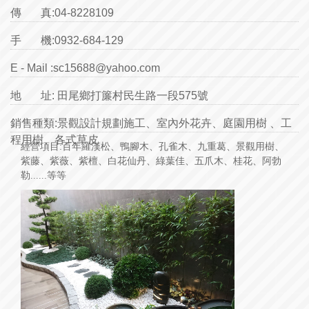
傳 真:
04-8228109
手 機:
0932-684-129
E - Mail :
sc15688@yahoo.com
地 址:
田尾鄉打簾村民生路一段575號
銷售種類:
景觀設計規劃施工、室內外花卉、庭園用樹 、工
程用樹、各式草皮
經營項目:百年羅漢松、鴨腳木、孔雀木、九重葛、景觀用樹、
紫藤、紫薇、紫檀、白花仙丹、綠葉佳、五爪木、桂花、阿勃
勒......等等