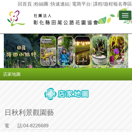
回首頁
|
粉絲團
|
快速連結
|
電商平台
|
課程/遊程報名專區
Tog
nav
店家地圖
日秋利景觀園藝
電 話:
04-8226689